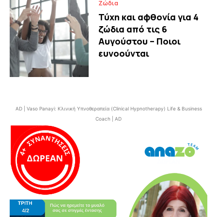
Ζώδια
Τύχη και αφθονία για 4
ζώδια από τις 6
Αυγούστου – Ποιοι
ευνοούνται
AD | Vaso Panayi: Κλινική Υπνοθεραπεία (Clinical Hypnotherapy) Life & Business
Coach | AD