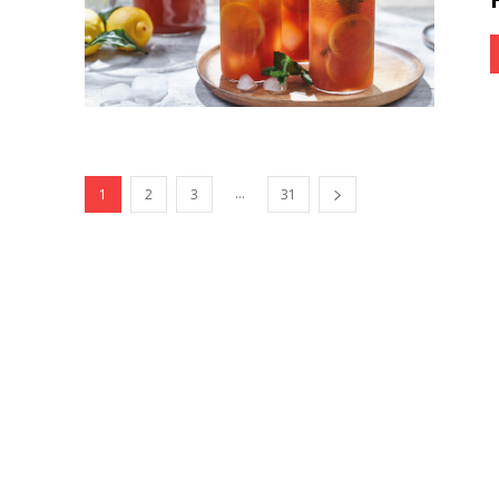
...
1
2
3
31