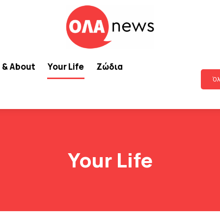
 & About
Your Life
Ζώδια
Όλ
Your Life