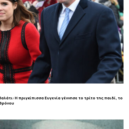
αλάτι: Η πριγκίπισσα Ευγενία γέννησε το τρίτο της παιδί, το
 θρόνου