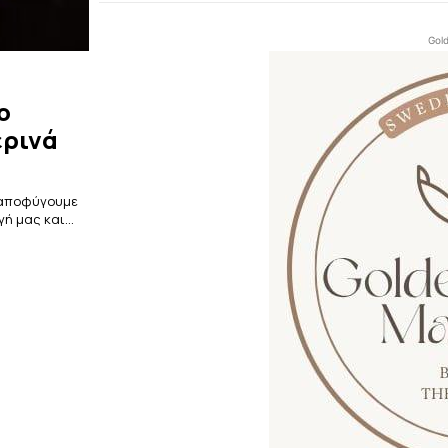
Gol
ο
ερινά
α αποφύγουμε
 μας και...