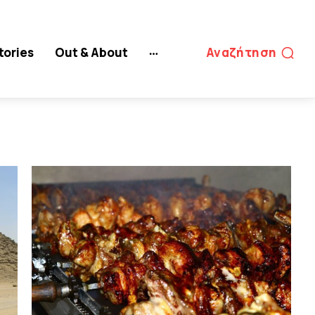
tories
Out & About
Αναζήτηση