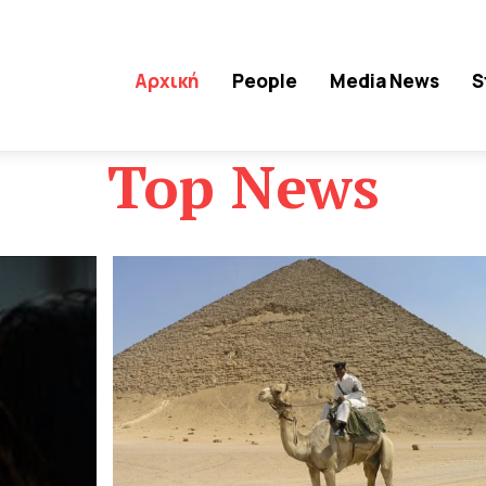
Αρχική
People
Media News
S
Top News