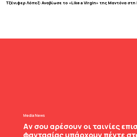
Τζένιφερ Λόπεζ: Αναβίωσε το «Like a Virgin» της Μαντόνα στη
Media News
Aν σου αρέσουν οι ταινίες επ
φαντασίας υπάρχουν πέντε στο