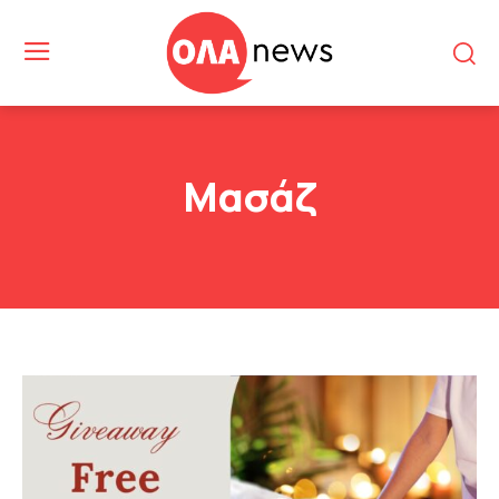
Μασάζ