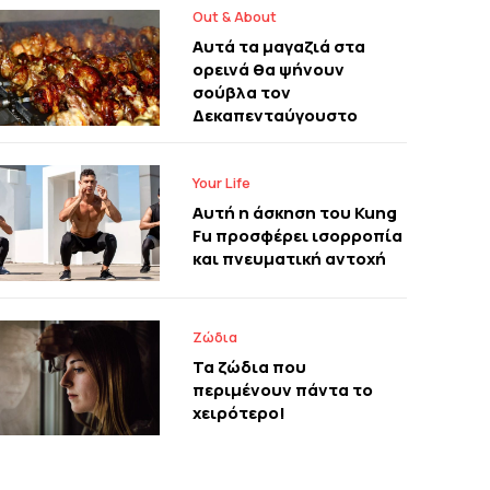
Out & About
Αυτά τα μαγαζιά στα
ορεινά θα ψήνουν
σούβλα τον
Δεκαπενταύγουστο
Your Life
Αυτή η άσκηση του Kung
Fu προσφέρει ισορροπία
και πνευματική αντοχή
Ζώδια
Τα ζώδια που
περιμένουν πάντα το
χειρότερο!